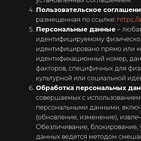
установленных Соглашением.
Пользовательское соглашен
размещенная по ссылке:
https:/
Персональные данные
– люба
идентифицируемому физическому
идентифицировано прямо или кос
идентификационный номер, данн
факторов, специфичных для физи
культурной или социальной иден
Обработка персональных да
совершаемых с использованием 
персональными данными, включа
(обновление, изменение), извле
Обезличивание, блокирование,
данных ведется методом смешан