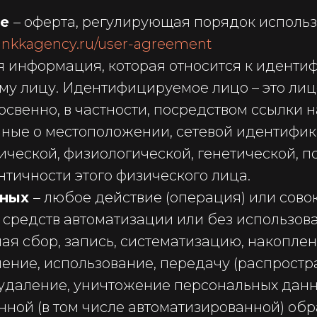
ие
– оферта, регулирующая порядок использ
/ankkagency.ru/user-agreement
я информация, которая относится к идент
 лицу. Идентифицируемое лицо – это лицо
венно, в частности, посредством ссылки н
ые о местоположении, сетевой идентифика
ческой, физиологической, генетической, п
тичности этого физического лица.
нных
– любое действие (операция) или сово
средств автоматизации или без использова
я сбор, запись, систематизацию, накоплен
чение, использование, передачу (распростр
 удаление, уничтожение персональных дан
ной (в том числе автоматизированной) обр