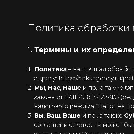
Политика обработки 
1
. Термины и их определ
Политика
– настоящая обработ
адресу: https://ankkagency.ru/poli
Мы
,
Нас
,
Наше
и пр., а также
Оп
закона от 27.11.2018 N422-ФЗ (р
налогового режима “Налог на п
Вы
,
Ваш
,
Ваше
и пр., а также
Су
соглашению, которым может быть