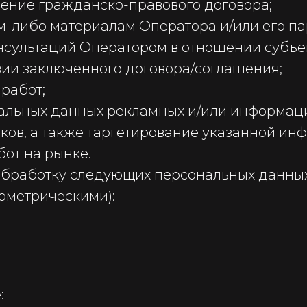
нение гражданско-правового договора;
м-либо материалам Оператора и/или его па
нсультаций Оператором в отношении субъе
твии заключенного договора/соглашения;
работ;
альных данных рекламных и/или информац
Если вам удобнее вести общение
ков, а также таргетирование указанной ин
тексте письма контактный номер 
предпочитаемый способ связи.
бот на рынке.
обработку следующих персональных данных
ометрическими):
: