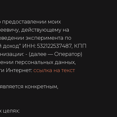
о предоставлении моих
сеевичу, действующему на
проведении эксперимента по
 доход” ИНН: 532122537487, КПП
анизации: - (далее — Оператор)
ошении персональных данных,
ти Интернет:
ссылка на текст
является конкретным,
 целях: